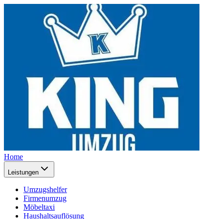
Home
Leistungen
Umzugshelfer
Firmenumzug
Möbeltaxi
Haushaltsauflösung