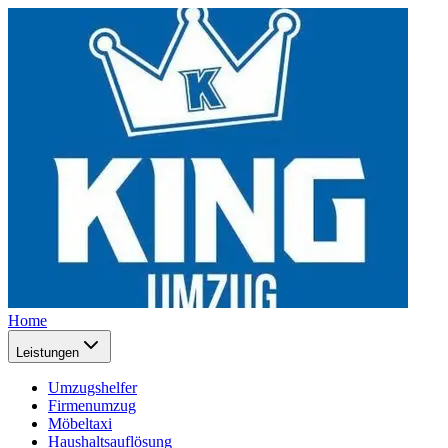
Home
Leistungen
Umzugshelfer
Firmenumzug
Möbeltaxi
Haushaltsauflösung