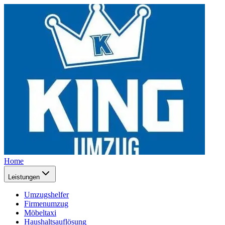
Home
Leistungen
Umzugshelfer
Firmenumzug
Möbeltaxi
Haushaltsauflösung