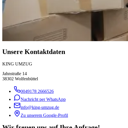
Unsere Kontaktdaten
KING UMZUG
Jahnstraße 14
38302
Wolfenbüttel
0049178 2666526
Nachricht per WhatsApp
info@king-umzug.de
Zu unserem Google-Profil
Wir freuen uns auf Ihre Anfrage!