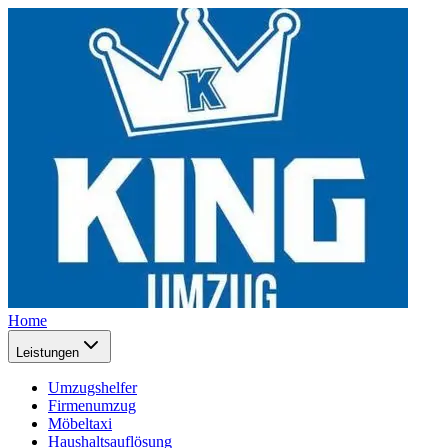
Home
Leistungen
Umzugshelfer
Firmenumzug
Möbeltaxi
Haushaltsauflösung